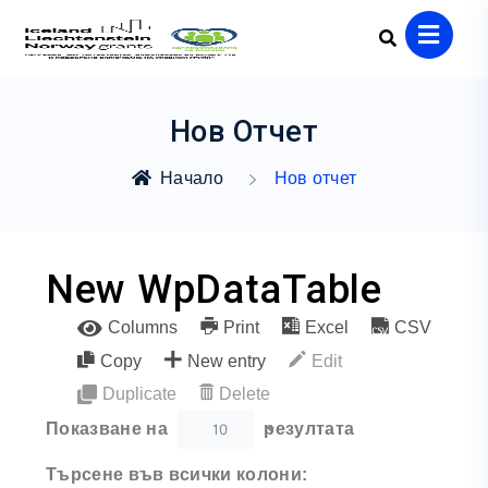
Нов Отчет
Начало
Нов отчет
New WpDataTable
Columns
Print
Excel
CSV
Copy
New entry
Edit
Duplicate
Delete
10
Показване на
резултата
Търсене във всички колони: