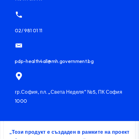
02/ 981 01 11
pdp-health4all@mh.government.bg
гр.София, пл. „Света Неделя“ №5, ПК София
1000
„Този продукт е създаден в рамките на проект