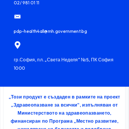
02/ 981 01 11
pdp-health4all@mh.government.bg
гр.София, пл. „Света Неделя“ №5, ПК София
1000
„Този продукт е създаден в рамките на проект
„Здравеопазване за всички“, изпълняван от
Министерството на здравеопазването,
финансиран по Програма „Местно развитие,