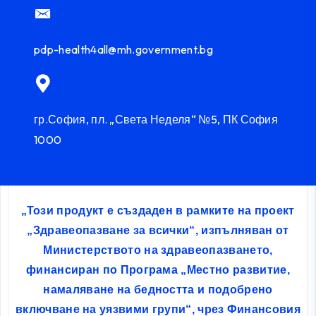
pdp-health4all@mh.government.bg
гр.София, пл. „Света Неделя“ №5, ПК София
1000
„Този продукт е създаден в рамките на проект
„Здравеопазване за всички“, изпълняван от
Министерството на здравеопазването,
финансиран по Програма „Местно развитие,
намаляване на бедността и подобрено
включване на уязвими групи“, чрез Финансовия