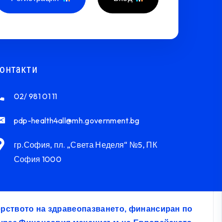
онтакти
02/ 981 01 11
pdp-health4all@mh.government.bg
гр.София, пл. „Света Неделя“ №5, ПК
София 1000
терството на здравеопазването, финансиран по