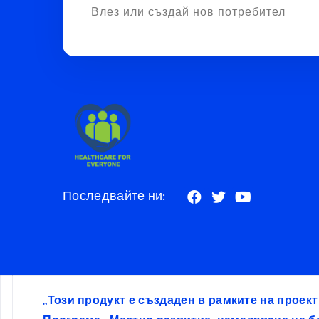
Влез или създай нов потребител
Последвайте ни:
„Този продукт е създаден в рамките на проек