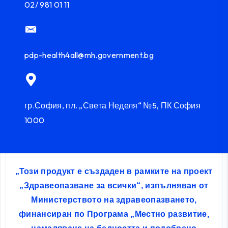
02/ 981 01 11
pdp-health4all@mh.government.bg
гр.София, пл. „Света Неделя“ №5, ПК София
1000
„Този продукт е създаден в рамките на проект
„Здравеопазване за всички“, изпълняван от
Министерството на здравеопазването,
финансиран по Програма „Местно развитие,