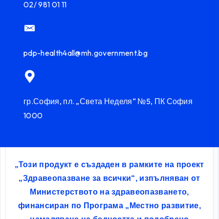
02/ 981 01 11
pdp-health4all@mh.government.bg
гр.София, пл. „Света Неделя“ №5, ПК София
1000
„Този продукт е създаден в рамките на проект
„Здравеопазване за всички“, изпълняван от
Министерството на здравеопазването,
финансиран по Програма „Местно развитие,