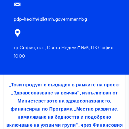
pdp-health4all@mh.government.bg
гр.София, пл. „Света Неделя“ №5, ПК София
1000
„Този продукт е създаден в рамките на проект
„Здравеопазване за всички“, изпълняван от
Министерството на здравеопазването,
финансиран по Програма „Местно развитие,
намаляване на бедността и подобрено
включване на уязвими групи“, чрез Финансовия