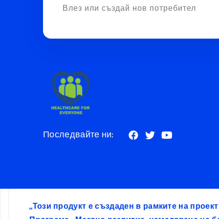
Влез или създай нов потребител
Последвайте ни:
„Този продукт е създаден в рамките на проек