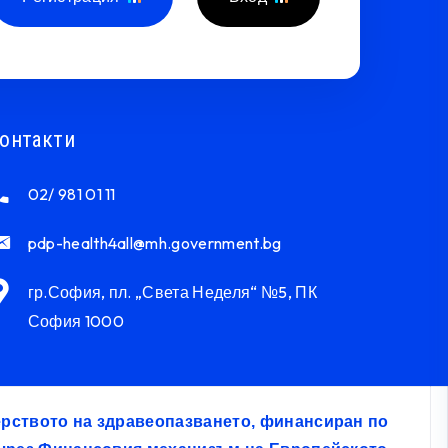
онтакти
02/ 981 01 11
pdp-health4all@mh.government.bg
гр.София, пл. „Света Неделя“ №5, ПК
София 1000
терството на здравеопазването, финансиран по