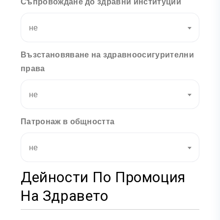
Съпровождане до здравни институции
не
Възстановяване на здравноосигурителни
права
не
Патронаж в общността
не
Дейности По Промоция
На Здравето