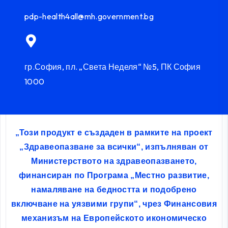
pdp-health4all@mh.government.bg
гр.София, пл. „Света Неделя“ №5, ПК София
1000
„Този продукт е създаден в рамките на проект
„Здравеопазване за всички“, изпълняван от
Министерството на здравеопазването,
финансиран по Програма „Местно развитие,
намаляване на бедността и подобрено
включване на уязвими групи“, чрез Финансовия
механизъм на Европейското икономическо