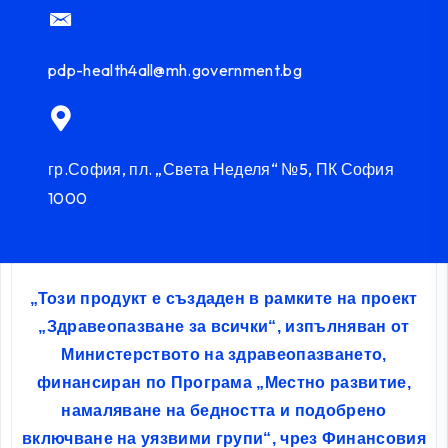
pdp-health4all@mh.government.bg
гр.София, пл. „Света Неделя“ №5, ПК София
1000
„Този продукт е създаден в рамките на проект
„Здравеопазване за всички“, изпълняван от
Министерството на здравеопазването,
финансиран по Програма „Местно развитие,
намаляване на бедността и подобрено
включване на уязвими групи“, чрез Финансовия