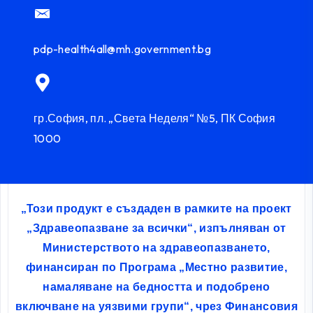
pdp-health4all@mh.government.bg
гр.София, пл. „Света Неделя“ №5, ПК София
1000
„Този продукт е създаден в рамките на проект
„Здравеопазване за всички“, изпълняван от
Министерството на здравеопазването,
финансиран по Програма „Местно развитие,
намаляване на бедността и подобрено
включване на уязвими групи“, чрез Финансовия