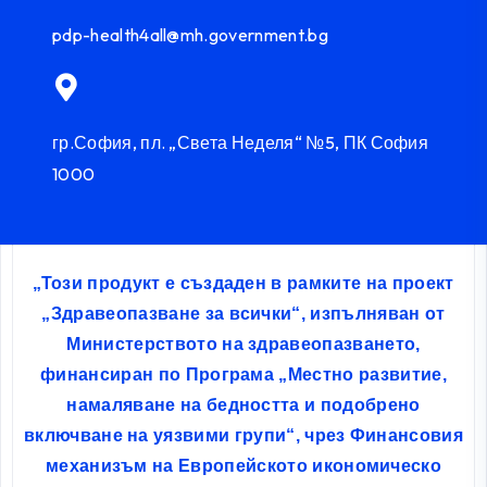
pdp-health4all@mh.government.bg
гр.София, пл. „Света Неделя“ №5, ПК София
1000
„Този продукт е създаден в рамките на проект
„Здравеопазване за всички“, изпълняван от
Министерството на здравеопазването,
финансиран по Програма „Местно развитие,
намаляване на бедността и подобрено
включване на уязвими групи“, чрез Финансовия
механизъм на Европейското икономическо