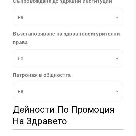
Съпровождане до здравни институции
не
Възстановяване на здравноосигурителни
права
не
Патронаж в общността
не
Дейности По Промоция
На Здравето