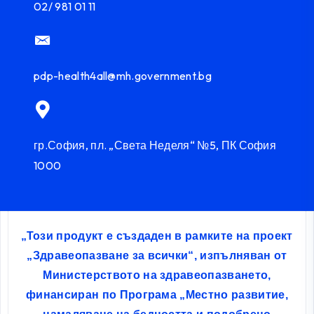
02/ 981 01 11
pdp-health4all@mh.government.bg
гр.София, пл. „Света Неделя“ №5, ПК София
1000
„Този продукт е създаден в рамките на проект
„Здравеопазване за всички“, изпълняван от
Министерството на здравеопазването,
финансиран по Програма „Местно развитие,