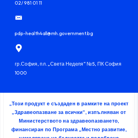
02/ 981 01 11
pdp-health4all@mh.government.bg
гр.София, пл. „Света Неделя“ №5, ПК София
1000
„Този продукт е създаден в рамките на проект
„Здравеопазване за всички“, изпълняван от
Министерството на здравеопазването,
финансиран по Програма „Местно развитие,