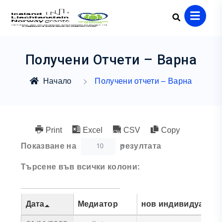
Получени Отчети – Варна
Начало
Получени отчети – Варна
Print
Excel
CSV
Copy
10
Показване на
резултата
Търсене във всички колони:
Дата
Медиатор
нов индивидуален 