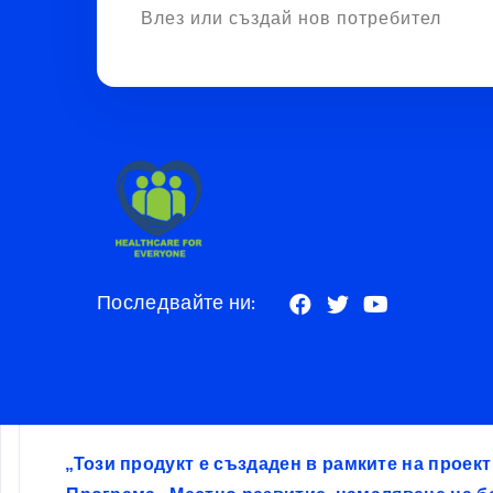
Влез или създай нов потребител
Последвайте ни:
„Този продукт е създаден в рамките на проек