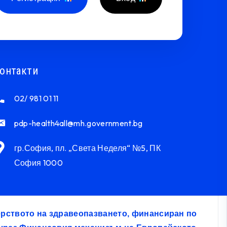
онтакти
02/ 981 01 11
pdp-health4all@mh.government.bg
гр.София, пл. „Света Неделя“ №5, ПК
София 1000
терството на здравеопазването, финансиран по