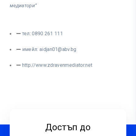
медиатори”
тел: 0890 261 111
имейл:
aidjan01@abv.bg
http://www.zdravenmediator.net
Достъп до