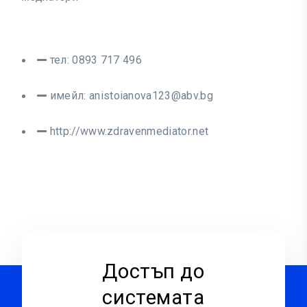
тел: 0893 717 496
имейл:
anistoianova123@abv.bg
http://www.zdravenmediator.net
Достъп до
системата