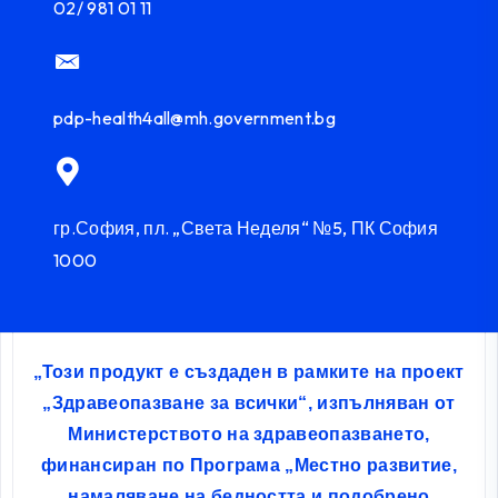
02/ 981 01 11
pdp-health4all@mh.government.bg
гр.София, пл. „Света Неделя“ №5, ПК София
1000
„Този продукт е създаден в рамките на проект
„Здравеопазване за всички“, изпълняван от
Министерството на здравеопазването,
финансиран по Програма „Местно развитие,
намаляване на бедността и подобрено