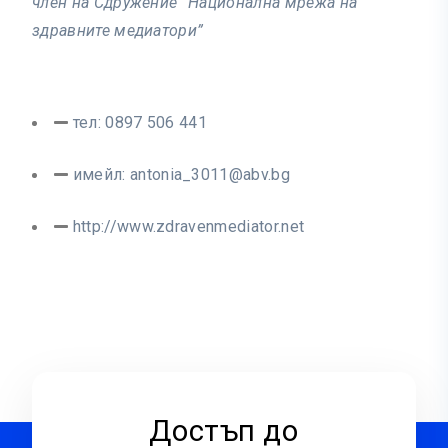
член на Сдружение “Национална мрежа на
здравните медиатори”
тел: 0897 506 441
имейл:
antonia_3011@abv.bg
http://www.zdravenmediator.net
Достъп до