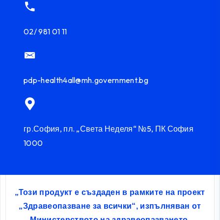
02/ 981 01 11
pdp-health4all@mh.government.bg
гр.София, пл. „Света Неделя“ №5, ПК София
1000
„Този продукт е създаден в рамките на проект
„Здравеопазване за всички“, изпълняван от
Министерството на здравеопазването,