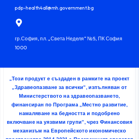
pdp-health4all@mh.government.bg
гр.София, пл. „Света Неделя“ №5, ПК София
1000
„Този продукт е създаден в рамките на проект
„Здравеопазване за всички“, изпълняван от
Министерството на здравеопазването,
финансиран по Програма „Местно развитие,
намаляване на бедността и подобрено
включване на уязвими групи“, чрез Финансовия
механизъм на Европейското икономическо