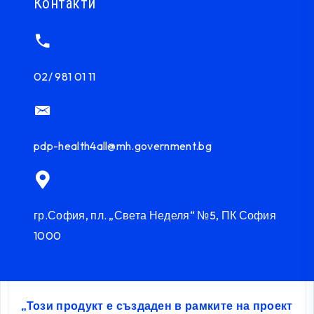
Контакти
02/ 981 01 11
pdp-health4all@mh.government.bg
гр.София, пл. „Света Неделя“ №5, ПК София
1000
„Този продукт е създаден в рамките на проект