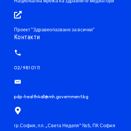
Национална мрежа на здравните медиатори
Проект "Здравеопазване за всички"
Контакти
02/ 981 01 11
pdp-health4all@mh.government.bg
гр.София, пл. „Света Неделя“ №5, ПК София