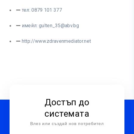
тел: 0879 101 377
имейл:
gulten_35@abv.bg
http://www.zdravenmediator.net
Достъп до
системата
Влез или създай нов потребител