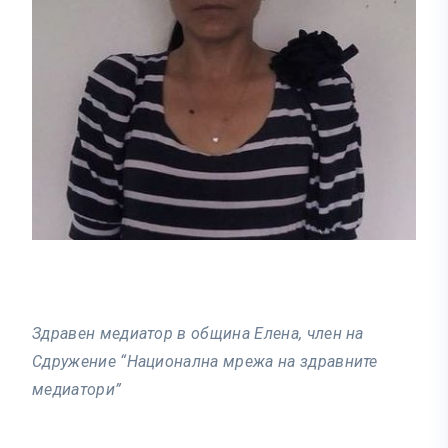
Здравен медиатор в община Елена, член на
Сдружение “Национална мрежа на здравните
медиатори”