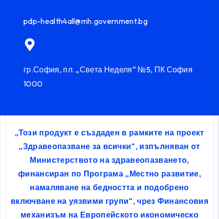
pdp-health4all@mh.government.bg
гр.София, пл. „Света Неделя“ №5, ПК София
1000
„Този продукт е създаден в рамките на проект
„Здравеопазване за всички“, изпълняван от
Министерството на здравеопазването,
финансиран по Програма „Местно развитие,
намаляване на бедността и подобрено
включване на уязвими групи“, чрез Финансовия
механизъм на Европейското икономическо