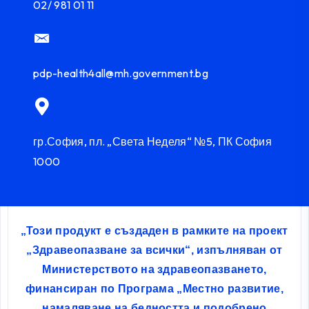
02/ 981 01 11
pdp-health4all@mh.government.bg
гр.София, пл. „Света Неделя“ №5, ПК София
1000
„Този продукт е създаден в рамките на проект
„Здравеопазване за всички“, изпълняван от
Министерството на здравеопазването,
финансиран по Програма „Местно развитие,
намаляване на бедността и подобрено