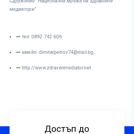
Сдружение “Национална мрежа на здравните
медиатори”
тел: 0892 742 606
имейл:
dimitarpetrov74@mail.bg
http://www.zdravenmediator.net
Достъп до