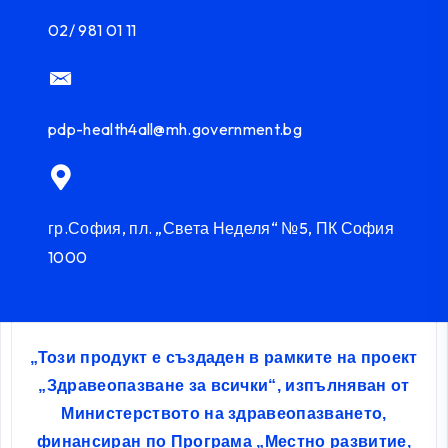
02/ 981 01 11
pdp-health4all@mh.government.bg
гр.София, пл. „Света Неделя“ №5, ПК София
1000
„Този продукт е създаден в рамките на проект
„Здравеопазване за всички“, изпълняван от
Министерството на здравеопазването,
финансиран по Програма „Местно развитие,