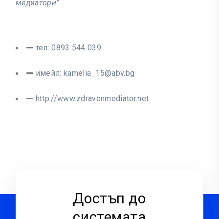
медиатори”
тел: 0893 544 039
имейл:
kamelia_15@abv.bg
http://www.zdravenmediator.net
Достъп до
системата