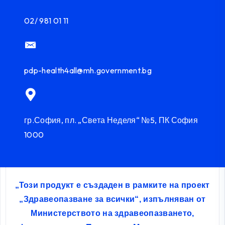
02/ 981 01 11
pdp-health4all@mh.government.bg
гр.София, пл. „Света Неделя“ №5, ПК София
1000
„Този продукт е създаден в рамките на проект
„Здравеопазване за всички“, изпълняван от
Министерството на здравеопазването,