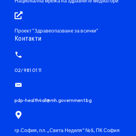
Национална мрежа на здравните медиатори
Проект "Здравеопазване за всички"
Контакти
02/ 981 01 11
pdp-health4all@mh.government.bg
гр.София, пл. „Света Неделя“ №5, ПК София