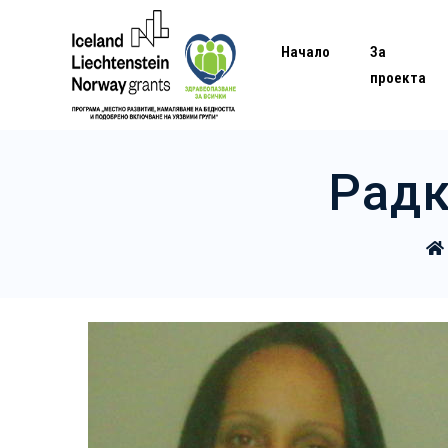
Начало
За
проекта
Радк