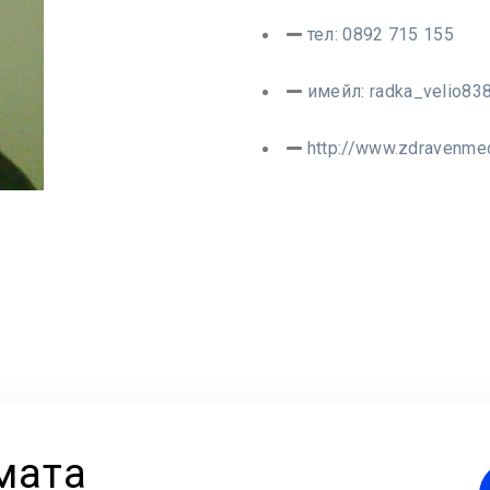
тел: 0892 715 155
имейл:
radka_velio83
http://www.zdravenmed
мата