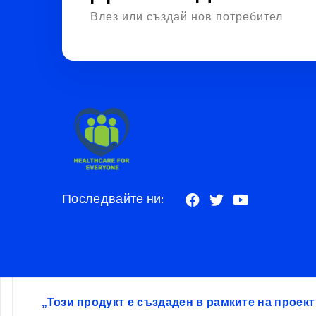
Влез или създай нов потребител
Последвайте ни:
„Този продукт е създаден в рамките на проек