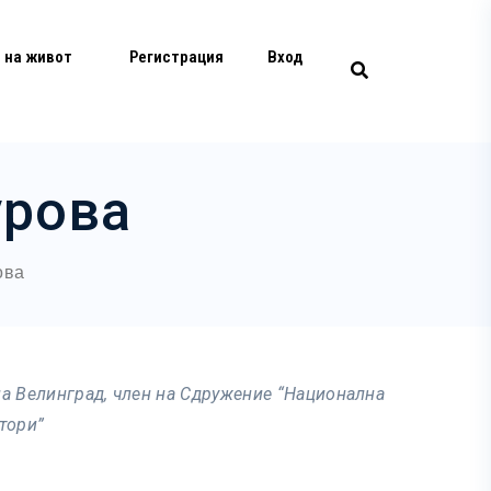
 на живот
Регистрация
Вход
урова
ова
а Велинград, член на Сдружение “Национална
тори”