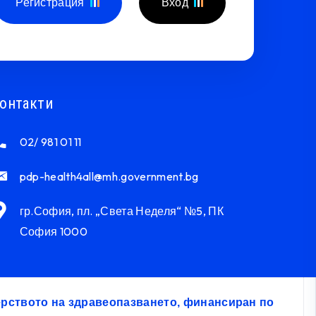
Регистрация
Вход
онтакти
02/ 981 01 11
pdp-health4all@mh.government.bg
гр.София, пл. „Света Неделя“ №5, ПК
София 1000
терството на здравеопазването, финансиран по