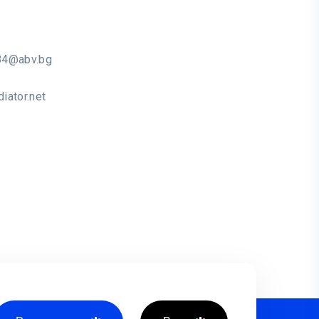
84@abv.bg
iator.net