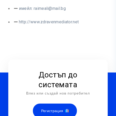
имейл:
raimeali@mail.bg
http://www.zdravenmediator.net
Достъп до
системата
Влез или създай нов потребител
Регистрация