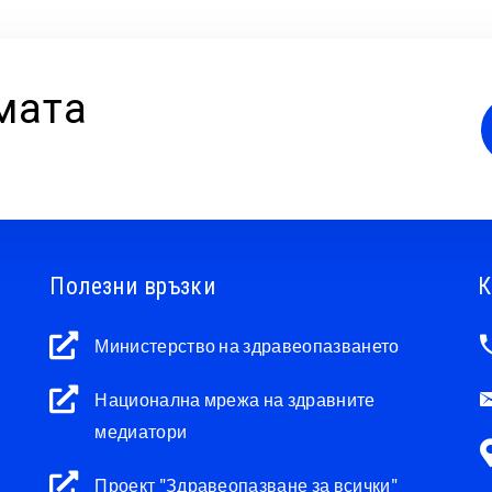
мата
Полезни връзки
К
Министерство на здравеопазването
Национална мрежа на здравните
медиатори
Проект "Здравеопазване за всички"