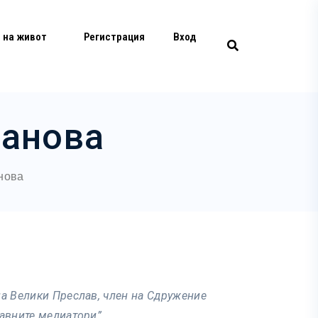
 на живот
Регистрация
Вход
данова
нова
а Велики Преслав, член на Сдружение
авните медиатори”