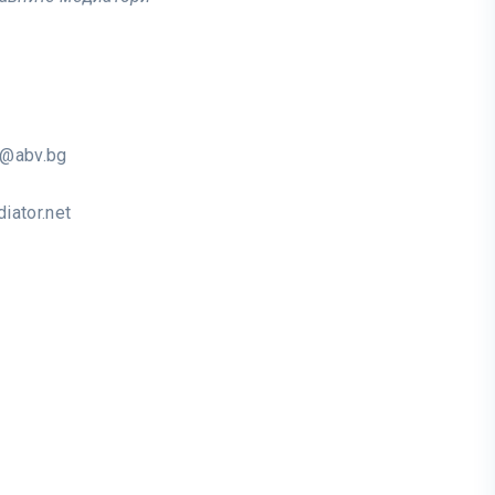
a@abv.bg
iator.net