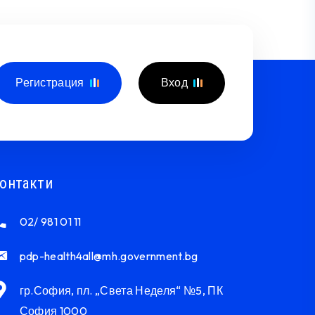
Регистрация
Вход
онтакти
02/ 981 01 11
pdp-health4all@mh.government.bg
гр.София, пл. „Света Неделя“ №5, ПК
София 1000