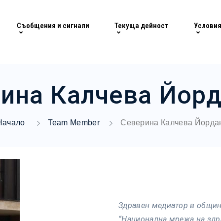
Съобщения и сигнали
Текуща дейност
Условия
ина Калчева Йор
Начало
Team Member
Северина Калчева Йорда
Здравен медиатор в общин
“Национална мрежа на здр