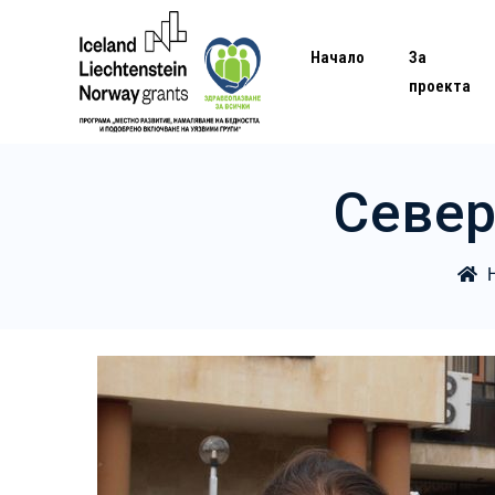
Начало
За
проекта
Север