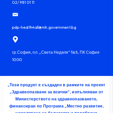
02/ 981 01 11
pdp-health4all@mh.government.bg
гр.София, пл. „Света Неделя“ №5, ПК София
1000
„Този продукт е създаден в рамките на проект
„Здравеопазване за всички“, изпълняван от
Министерството на здравеопазването,
финансиран по Програма „Местно развитие,