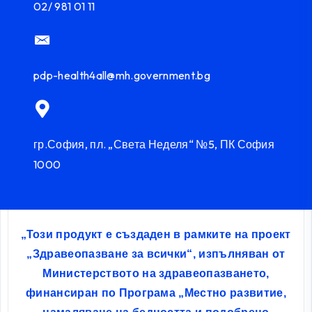
02/ 981 01 11
pdp-health4all@mh.government.bg
гр.София, пл. „Света Неделя“ №5, ПК София
1000
„Този продукт е създаден в рамките на проект
„Здравеопазване за всички“, изпълняван от
Министерството на здравеопазването,
финансиран по Програма „Местно развитие,