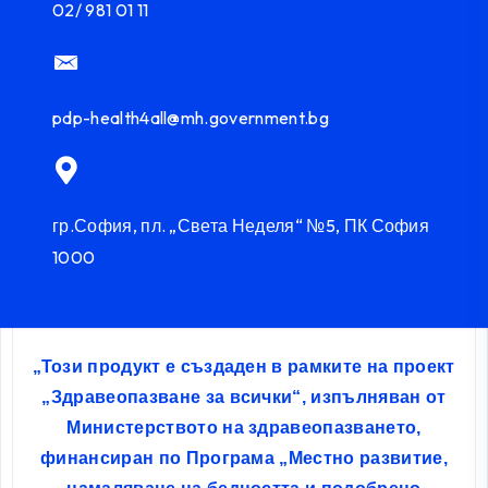
02/ 981 01 11
pdp-health4all@mh.government.bg
гр.София, пл. „Света Неделя“ №5, ПК София
1000
„Този продукт е създаден в рамките на проект
„Здравеопазване за всички“, изпълняван от
Министерството на здравеопазването,
финансиран по Програма „Местно развитие,