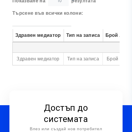
10
Показване на
резултата
Търсене във всички колони:
Здравен медиатор
Тип на записа
Брой лица
Здравен медиатор
Тип на записа
Брой лица
Достъп до
системата
Влез или създай нов потребител