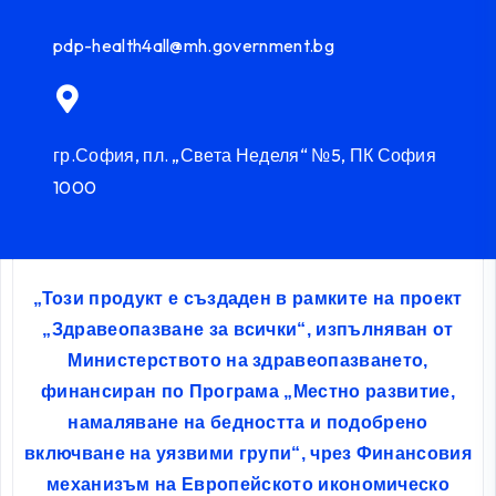
pdp-health4all@mh.government.bg
гр.София, пл. „Света Неделя“ №5, ПК София
1000
„Този продукт е създаден в рамките на проект
„Здравеопазване за всички“, изпълняван от
Министерството на здравеопазването,
финансиран по Програма „Местно развитие,
намаляване на бедността и подобрено
включване на уязвими групи“, чрез Финансовия
механизъм на Европейското икономическо