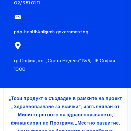
02/ 981 01 11
pdp-health4all@mh.government.bg
гр.София, пл. „Света Неделя“ №5, ПК София
1000
„Този продукт е създаден в рамките на проект
„Здравеопазване за всички“, изпълняван от
Министерството на здравеопазването,
финансиран по Програма „Местно развитие,