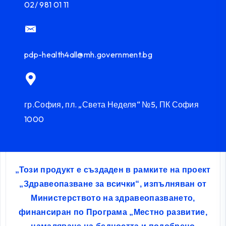
02/ 981 01 11
pdp-health4all@mh.government.bg
гр.София, пл. „Света Неделя“ №5, ПК София
1000
„Този продукт е създаден в рамките на проект
„Здравеопазване за всички“, изпълняван от
Министерството на здравеопазването,
финансиран по Програма „Местно развитие,