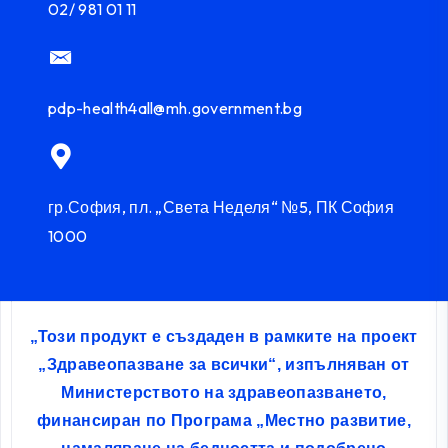
02/ 981 01 11
pdp-health4all@mh.government.bg
гр.София, пл. „Света Неделя“ №5, ПК София
1000
„Този продукт е създаден в рамките на проект
„Здравеопазване за всички“, изпълняван от
Министерството на здравеопазването,
финансиран по Програма „Местно развитие,