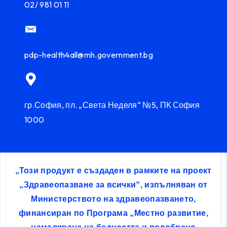
02/ 981 01 11
pdp-health4all@mh.government.bg
гр.София, пл. „Света Неделя“ №5, ПК София
1000
„Този продукт е създаден в рамките на проект
„Здравеопазване за всички“, изпълняван от
Министерството на здравеопазването,
финансиран по Програма „Местно развитие,