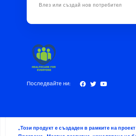
Влез или създай нов потребител
Последвайте ни:
„Този продукт е създаден в рамките на проек