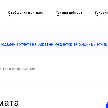
Съобщения и сигнали
Текуща дейност
Условия
Подадени отчети на Здравен медиатор за община Летница
те това съдържание.
мата