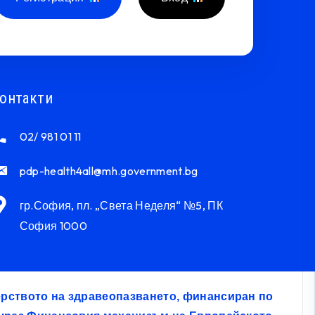
онтакти
02/ 981 01 11
pdp-health4all@mh.government.bg
гр.София, пл. „Света Неделя“ №5, ПК
София 1000
терството на здравеопазването, финансиран по