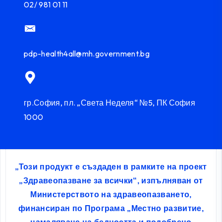
02/ 981 01 11
pdp-health4all@mh.government.bg
гр.София, пл. „Света Неделя“ №5, ПК София
1000
„Този продукт е създаден в рамките на проект
„Здравеопазване за всички“, изпълняван от
Министерството на здравеопазването,
финансиран по Програма „Местно развитие,