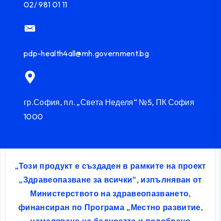
02/ 981 01 11
pdp-health4all@mh.government.bg
гр.София, пл. „Света Неделя“ №5, ПК София
1000
„Този продукт е създаден в рамките на проект
„Здравеопазване за всички“, изпълняван от
Министерството на здравеопазването,
финансиран по Програма „Местно развитие,