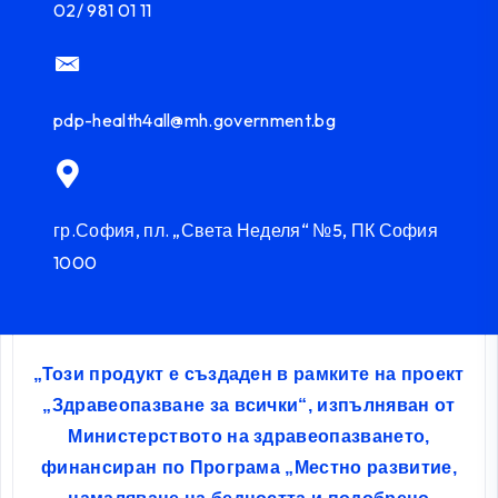
02/ 981 01 11
pdp-health4all@mh.government.bg
гр.София, пл. „Света Неделя“ №5, ПК София
1000
„Този продукт е създаден в рамките на проект
„Здравеопазване за всички“, изпълняван от
Министерството на здравеопазването,
финансиран по Програма „Местно развитие,