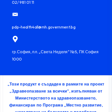
02/ 981 01 11
pdp-health4all@mh.government.bg
гр.София, пл. „Света Неделя“ №5, ПК София
1000
„Този продукт е създаден в рамките на проект
„Здравеопазване за всички“, изпълняван от
Министерството на здравеопазването,
финансиран по Програма „Местно развитие,