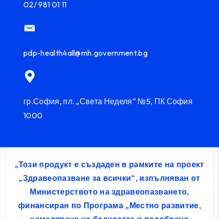
02/ 981 01 11
pdp-health4all@mh.government.bg
гр.София, пл. „Света Неделя“ №5, ПК София
1000
„Този продукт е създаден в рамките на проект
„Здравеопазване за всички“, изпълняван от
Министерството на здравеопазването,
финансиран по Програма „Местно развитие,