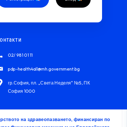
онтакти
02/ 981 01 11
pdp-health4all@mh.government.bg
гр.София, пл. „Света Неделя“ №5, ПК
София 1000
терството на здравеопазването, финансиран по