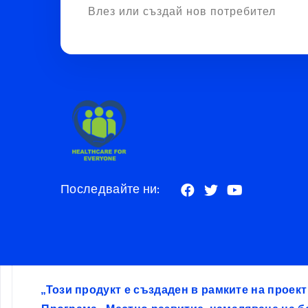
Влез или създай нов потребител
Последвайте ни:
„Този продукт е създаден в рамките на проек