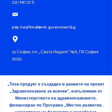
02/ 981 01 11
pdp-health4all@mh.government.bg
гр.София, пл. „Света Неделя“ №5, ПК София
1000
„Този продукт е създаден в рамките на проект
„Здравеопазване за всички“, изпълняван от
Министерството на здравеопазването,
финансиран по Програма „Местно развитие,