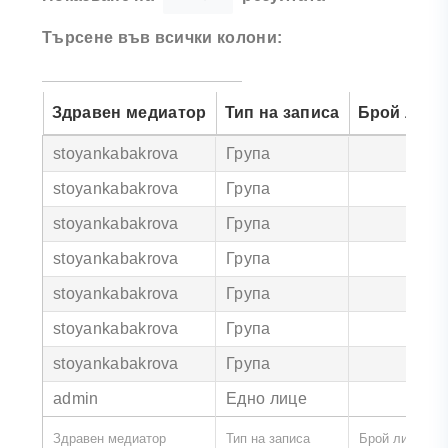
Търсене във всички колони:
Здравен медиатор
Тип на записа
Брой лица
stoyankabakrova
Група
8
stoyankabakrova
Група
6
stoyankabakrova
Група
4
stoyankabakrova
Група
3
stoyankabakrova
Група
6
stoyankabakrova
Група
stoyankabakrova
Група
7
admin
Едно лице