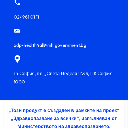
02/ 981 01 11
pdp-health4all@mh.government.bg
гр.София, пл. „Света Неделя“ №5, ПК София
1000
„Този продукт е създаден в рамките на проект
„Здравеопазване за всички“, изпълняван от
Министерството на здравеопазването,