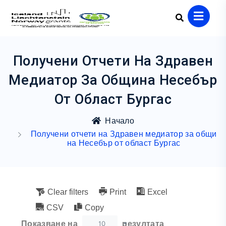
Получени Отчети На Здравен
Медиатор За Община Несебър
От Област Бургас
Начало
Получени отчети на Здравен медиатор за общи
на Несебър от област Бургас
Clear filters
Print
Excel
CSV
Copy
10
Показване на
резултата